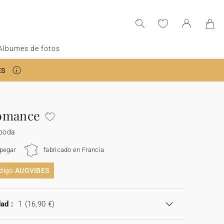
Albumes de fotos
ES
omance
 boda
 pegar
fabricado en Francia
ódigo
AUGVIBES
ad :
1
(16,90 €)