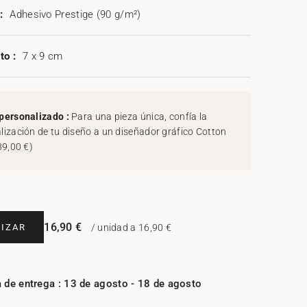
:
Adhesivo Prestige (90 g/m²)
to :
7 x 9 cm
personalizado :
Para una pieza única, confía la
lización de tu diseño a un diseñador gráfico Cotton
39,00 €
)
16,90 €
IZAR
/ unidad a 16,90 €
 de entrega : 13 de agosto - 18 de agosto