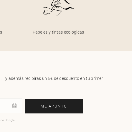
os
Papeles y tintas ecológicas
.. ¡y además recibirás un 5€ de descuento en tu primer
ME APUNTO
o de Google.