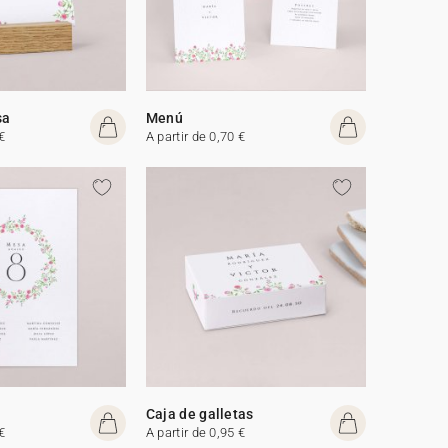
sa
Menú
€
A partir de 0,70 €
Caja de galletas
€
A partir de 0,95 €