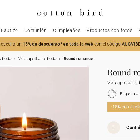
Bautizo
Comunión
Cumpleaños
Productos con fotos
rovecha un
15% de descuento* en toda la web
con el código
AUGVIB
s boda
Vela apoticario boda
Round romance
Round r
Vela apoticario
Etiqueta a
-15%
con el c
1
Cantid