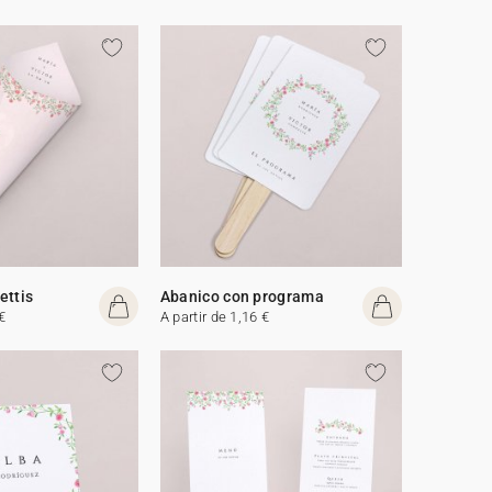
ettis
Abanico con programa
€
A partir de 1,16 €