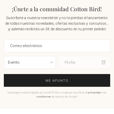
¡Únete a la comunidad Cotton Bird!
Suscríbete a nuestra newsletter y no te pierdas el lanzamiento
de todas nuestras novedades, ofertas exclusivas y concursos...
¡y además recibirás un 5€ de descuento en tu primer pedido!
Correo electrónico
Fecha
ME APUNTO
Esta página está protegido por reCAPTCHA y se aplican la política de
privacidad
y las
condiciones
de servicio de Google.