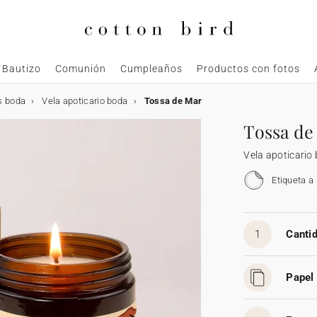
Bautizo
Comunión
Cumpleaños
Productos con fotos
s boda
Vela apoticario boda
Tossa de Mar
Tossa de
Vela apoticario
Etiqueta a
1
Cantid
Papel 