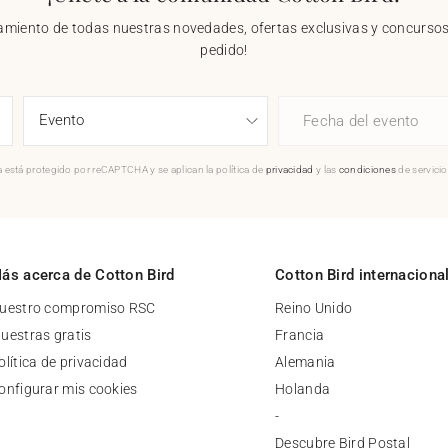
nzamiento de todas nuestras novedades, ofertas exclusivas y concursos.
pedido!
Fecha del evento
 está protegido por reCAPTCHA y se aplican la política de
privacidad
y las
condiciones
de servici
ás acerca de Cotton Bird
Cotton Bird internaciona
uestro compromiso RSC
Reino Unido
uestras gratis
Francia
olítica de privacidad
Alemania
onfigurar mis cookies
Holanda
-
Descubre Bird Postal