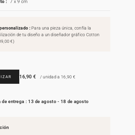
to :
7 x 9 cm
personalizado :
Para una pieza única, confía la
lización de tu diseño a un diseñador gráfico Cotton
39,00 €
)
16,90 €
IZAR
/ unidad a 16,90 €
 de entrega : 13 de agosto - 18 de agosto
ción