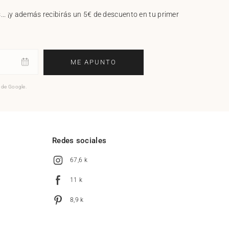
.. ¡y además recibirás un 5€ de descuento en tu primer
ME APUNTO
o de Google.
l
Redes sociales
67,6 k
11 k
8,9 k