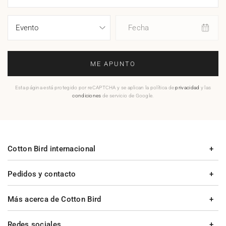
Fecha
ME APUNTO
Esta página está protegido por reCAPTCHA y se aplican la política de
privacidad
y las
condiciones
de servicio de Google.
Cotton Bird internacional
Pedidos y contacto
Más acerca de Cotton Bird
Redes sociales