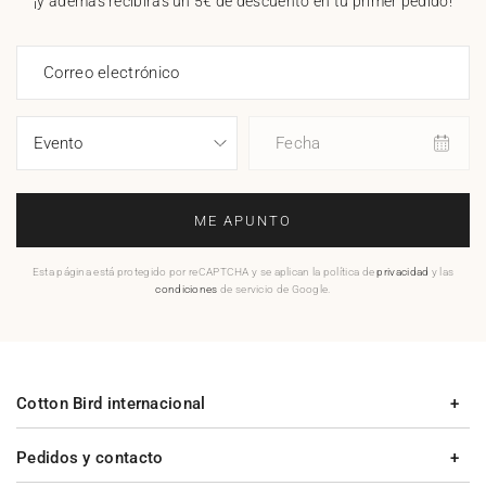
¡y además recibirás un 5€ de descuento en tu primer pedido!
Correo electrónico
Fecha
ME APUNTO
Esta página está protegido por reCAPTCHA y se aplican la política de
privacidad
y las
condiciones
de servicio de Google.
Cotton Bird internacional
Pedidos y contacto