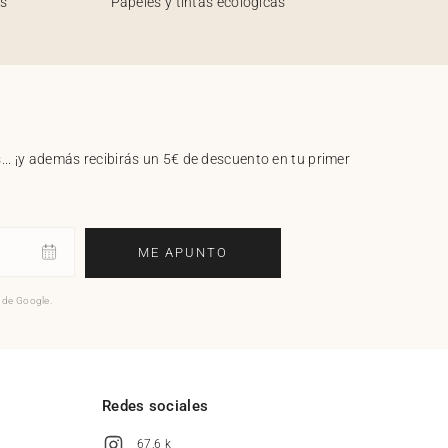
os
Papeles y tintas ecológicas
.. ¡y además recibirás un 5€ de descuento en tu primer
ME APUNTO
o de Google.
l
Redes sociales
67,6 k