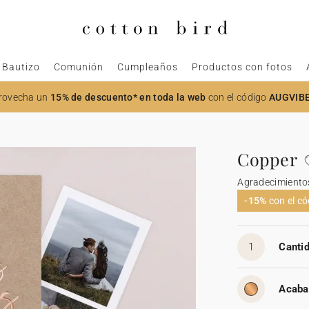
Bautizo
Comunión
Cumpleaños
Productos con fotos
rovecha un
15% de descuento* en toda la web
con el código
AUGVIB
Copper
Agradecimiento
-15%
con el c
1
Cantid
Acaba