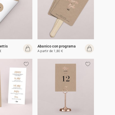
ettis
Abanico con programa
€
A partir de 1,80 €