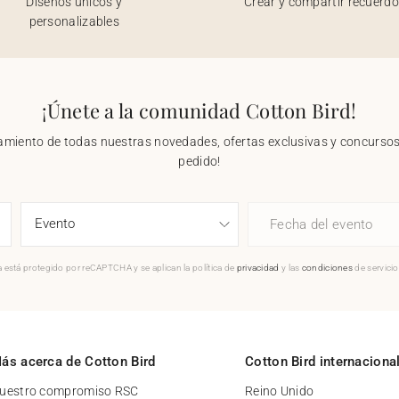
Diseños únicos y
Crear y compartir recuerd
personalizables
¡Únete a la comunidad Cotton Bird!
nzamiento de todas nuestras novedades, ofertas exclusivas y concursos.
pedido!
Fecha del evento
 está protegido por reCAPTCHA y se aplican la política de
privacidad
y las
condiciones
de servici
ás acerca de Cotton Bird
Cotton Bird internaciona
uestro compromiso RSC
Reino Unido