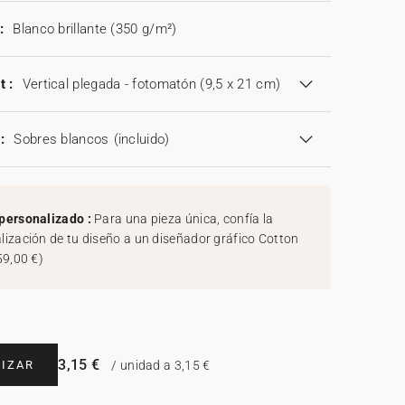
:
Blanco brillante (350 g/m²)
t :
Vertical plegada - fotomatón (9,5 x 21 cm)
:
Sobres blancos
(incluido)
personalizado :
Para una pieza única, confía la
lización de tu diseño a un diseñador gráfico Cotton
59,00 €
)
3,15 €
IZAR
/ unidad a 3,15 €