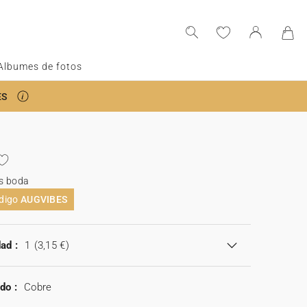
Albumes de fotos
ES
s boda
ódigo
AUGVIBES
ad :
1
(3,15 €)
do :
Cobre