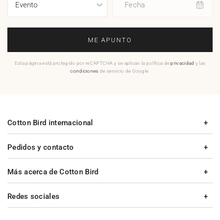
Fecha
ME APUNTO
Esta página está protegido por reCAPTCHA y se aplican la política de
privacidad
y las
condiciones
de servicio de Google.
Cotton Bird internacional
Pedidos y contacto
Más acerca de Cotton Bird
Redes sociales