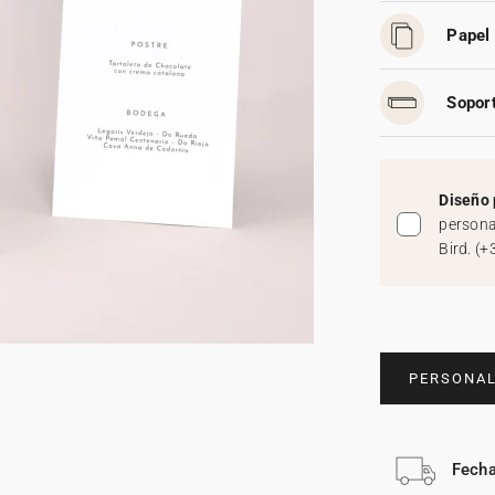
Papel 
Soport
Diseño 
persona
Bird.
(
+
PERSONAL
Fecha