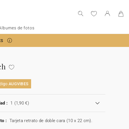
Albumes de fotos
ES
ch
ódigo
AUGVIBES
ad :
1
(1,90 €)
to :
Tarjeta retrato de doble cara (10 x 22 cm).