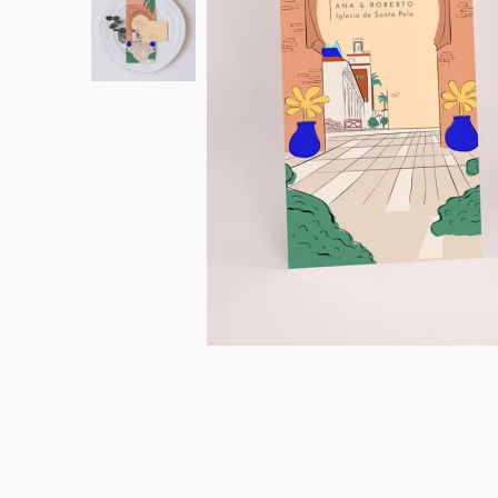
Abanicos y paipai
Decoración de la mesa
Número de mesa
Ramo de flores secas
Menú
Cono sorpresa comunión
Accesorios para invitaciones
Vasos de papel
Navidad
Velas
Colaboración Cotton Bird x Mer Mag
Save the date
Tarjetas de comunión
Seating plan
Cono confetis
Menú
Decoración de comunión
Regalos
Etiqueta boda
Etiquetas bautizo
Regalos invitados de comunión
Etiquetas comunión
Stickers
Chocolate
Álbum de fotos boda
Polaroids
Carteles de boda
Detalles para invitados
Etiquetas para detalles
Velas
Caja sorpresa
Mantel individual de papel
Etiquetas para regalos
Día de la madre
Invitación aniversario de boda
Invitación de cumpleaños
Cartel bienvenida
Decoración de cumpleaños
Ramo de flores secas
Stickers
Stickers
Regalos invitados cumpleaños
Etiquetas regalos de Navidad
Calendarios
Álbum de fotos bebé
Cuadernos de notas
Guirlanda de boda
Sticker
Álbum de fotos boda
Etiquetas para detalles
Etiquetas para detalles
Servilleteros
Stickers para regalos
Día del padre
Sobres y forros de sobre
Felicitaciones de Navidad
Guirnalda
Decoración casa
Stickers
Jabones artesanales
Jabones artesanales
Regalos de Navidad
Stickers
Foto
Cámaras desechables
Sticker cámaras desechables
Colaboraciones
Caja para galletas
Polaroids
Accesorios
Libro de firmas boda
Accesorios
Botellitas
Botellitas
Botellitas
Jabones artesanales
Cuadernos de notas
Caja sorpresa
Álbum de fotos
Tarjetas digitales
Sticker cámaras desechables
Bolsitas de tela
Bolsitas de tela
Bolsitas de tela
Botellitas
Tarjeta de regalo
Bolsitas de tela