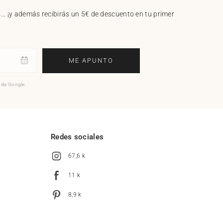
.. ¡y además recibirás un 5€ de descuento en tu primer
ME APUNTO
o de Google.
l
Redes sociales
67,6 k
11 k
8,9 k