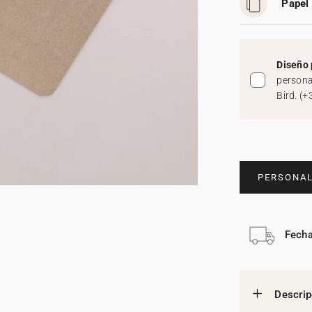
Papel 
Diseño 
persona
Bird.
(
+
PERSONAL
Fecha
Descrip