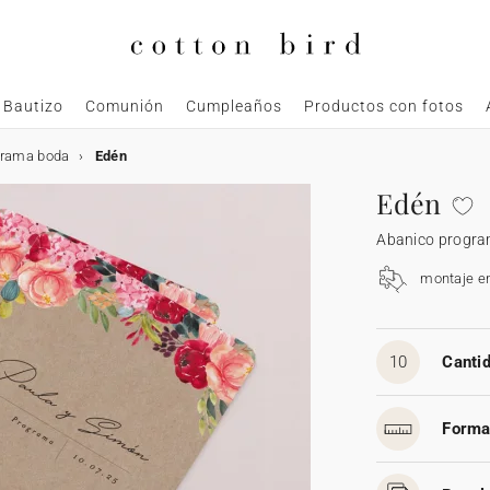
Bautizo
Comunión
Cumpleaños
Productos con fotos
grama boda
Edén
Edén
Abanico progr
montaje e
10
Cantid
Forma