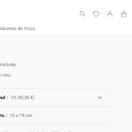
Albumes de fotos
ama boda
n casa
ad :
10
(45,50 €)
to :
13 x 19 cm