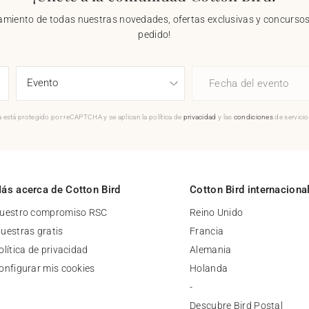
nzamiento de todas nuestras novedades, ofertas exclusivas y concursos.
pedido!
Fecha del evento
 está protegido por reCAPTCHA y se aplican la política de
privacidad
y las
condiciones
de servici
ás acerca de Cotton Bird
Cotton Bird internaciona
uestro compromiso RSC
Reino Unido
uestras gratis
Francia
olítica de privacidad
Alemania
onfigurar mis cookies
Holanda
-
Descubre Bird Postal