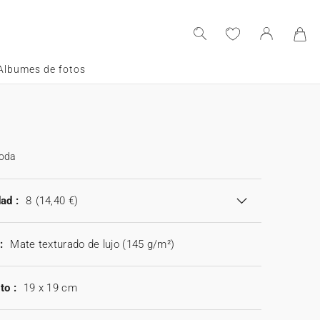
Albumes de fotos
boda
ad :
8
(14,40 €)
:
Mate texturado de lujo (145 g/m²)
to :
19 x 19 cm