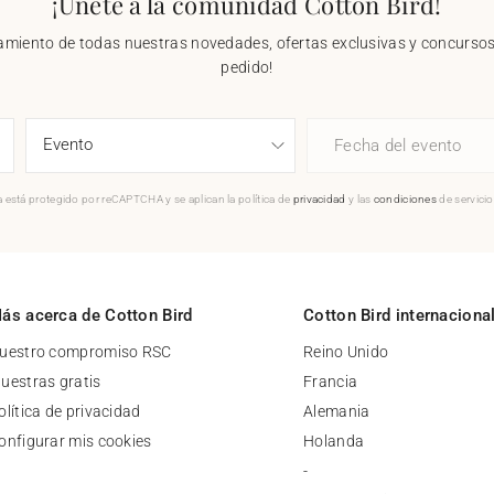
¡Únete a la comunidad Cotton Bird!
nzamiento de todas nuestras novedades, ofertas exclusivas y concursos.
pedido!
Fecha del evento
 está protegido por reCAPTCHA y se aplican la política de
privacidad
y las
condiciones
de servici
ás acerca de Cotton Bird
Cotton Bird internaciona
uestro compromiso RSC
Reino Unido
uestras gratis
Francia
olítica de privacidad
Alemania
onfigurar mis cookies
Holanda
-