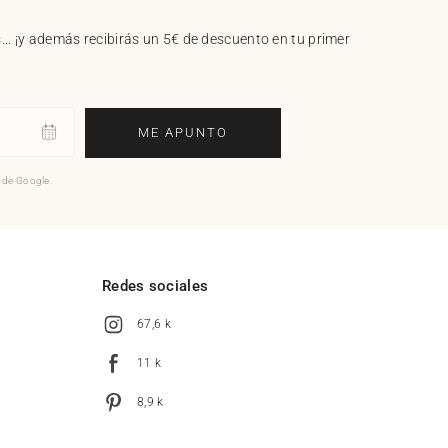
.. ¡y además recibirás un 5€ de descuento en tu primer
ME APUNTO
o de Google.
l
Redes sociales
67,6 k
11 k
8,9 k