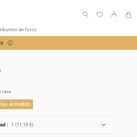
Albumes de fotos
ES
n casa
ódigo
AUGVIBES
ad :
1
(11,19 €)