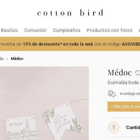
Bautizo
Comunión
Cumpleaños
Productos con fotos
rovecha un
15% de descuento* en toda la web
con el código
AUGVIB
da
Médoc
Médoc
Guirnalda boda
montaje e
-15%
con el c
1
Cantid