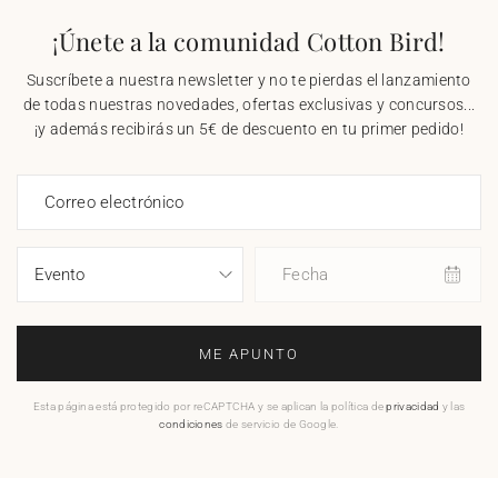
¡Únete a la comunidad Cotton Bird!
Suscríbete a nuestra newsletter y no te pierdas el lanzamiento
de todas nuestras novedades, ofertas exclusivas y concursos...
¡y además recibirás un 5€ de descuento en tu primer pedido!
Correo electrónico
Fecha
ME APUNTO
Esta página está protegido por reCAPTCHA y se aplican la política de
privacidad
y las
condiciones
de servicio de Google.