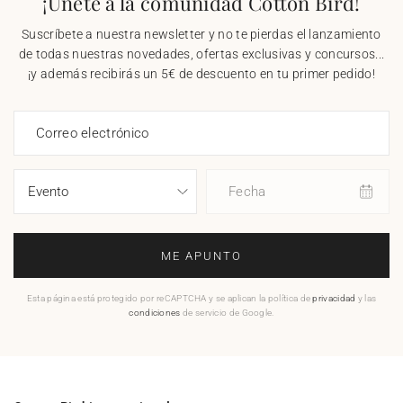
¡Únete a la comunidad Cotton Bird!
Suscríbete a nuestra newsletter y no te pierdas el lanzamiento
de todas nuestras novedades, ofertas exclusivas y concursos...
¡y además recibirás un 5€ de descuento en tu primer pedido!
Correo electrónico
Fecha
ME APUNTO
Esta página está protegido por reCAPTCHA y se aplican la política de
privacidad
y las
condiciones
de servicio de Google.