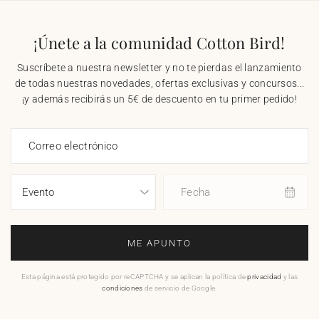
¡Únete a la comunidad Cotton Bird!
Suscríbete a nuestra newsletter y no te pierdas el lanzamiento
de todas nuestras novedades, ofertas exclusivas y concursos...
¡y además recibirás un 5€ de descuento en tu primer pedido!
Correo electrónico
Fecha
ME APUNTO
Esta página está protegido por reCAPTCHA y se aplican la política de
privacidad
y las
condiciones
de servicio de Google.