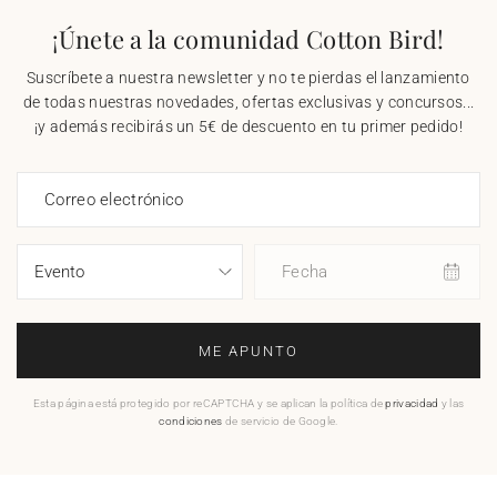
¡Únete a la comunidad Cotton Bird!
Suscríbete a nuestra newsletter y no te pierdas el lanzamiento
de todas nuestras novedades, ofertas exclusivas y concursos...
¡y además recibirás un 5€ de descuento en tu primer pedido!
Correo electrónico
Fecha
ME APUNTO
Esta página está protegido por reCAPTCHA y se aplican la política de
privacidad
y las
condiciones
de servicio de Google.