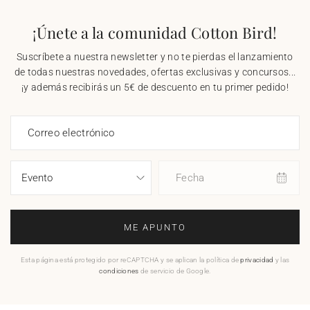
¡Únete a la comunidad Cotton Bird!
Suscríbete a nuestra newsletter y no te pierdas el lanzamiento
de todas nuestras novedades, ofertas exclusivas y concursos...
¡y además recibirás un 5€ de descuento en tu primer pedido!
Correo electrónico
Fecha
ME APUNTO
Esta página está protegido por reCAPTCHA y se aplican la política de
privacidad
y las
condiciones
de servicio de Google.