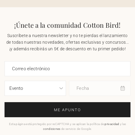
¡Únete a la comunidad Cotton Bird!
Suscríbete a nuestra newsletter y no te pierdas el lanzamiento
de todas nuestras novedades, ofertas exclusivas y concursos...
¡y además recibirás un 5€ de descuento en tu primer pedido!
Correo electrónico
Fecha
ME APUNTO
Esta página está protegido por reCAPTCHA y se aplican la política de
privacidad
y las
condiciones
de servicio de Google.