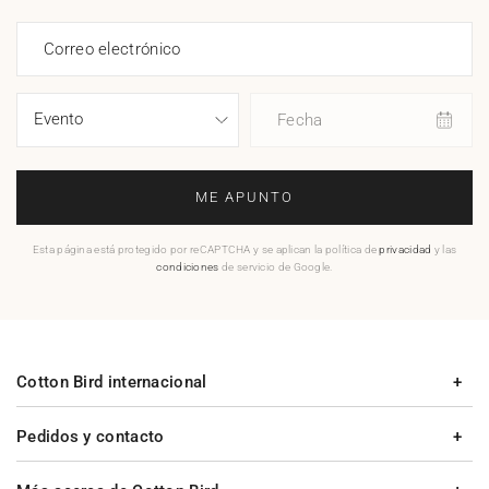
Correo electrónico
Fecha
ME APUNTO
Esta página está protegido por reCAPTCHA y se aplican la política de
privacidad
y las
condiciones
de servicio de Google.
Cotton Bird internacional
Pedidos y contacto