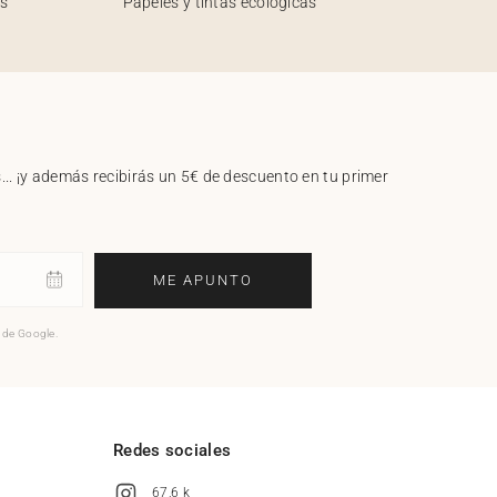
os
Papeles y tintas ecológicas
.. ¡y además recibirás un 5€ de descuento en tu primer
ME APUNTO
o de Google.
l
Redes sociales
67,6 k