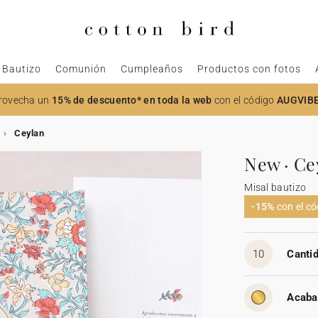
Bautizo
Comunión
Cumpleaños
Productos con fotos
rovecha un
15% de descuento* en toda la web
con el código
AUGVIB
Ceylan
New · Ce
Misal bautizo
-15%
con el c
10
Cantid
Acaba