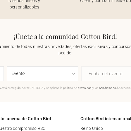
Diseños únicos y
Crear y compartir recuerd
personalizables
¡Únete a la comunidad Cotton Bird!
nzamiento de todas nuestras novedades, ofertas exclusivas y concursos.
pedido!
Fecha del evento
 está protegido por reCAPTCHA y se aplican la política de
privacidad
y las
condiciones
de servici
ás acerca de Cotton Bird
Cotton Bird internaciona
uestro compromiso RSC
Reino Unido