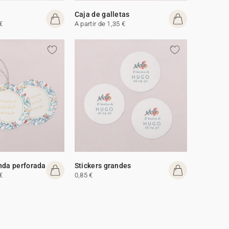
Caja de galletas
€
A partir de 1,35 €
nda perforada
Stickers grandes
€
0,85 €