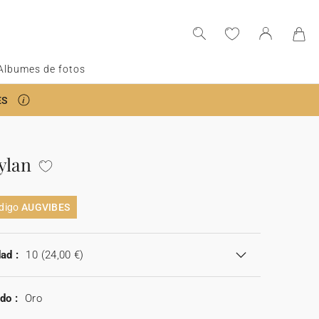
Albumes de fotos
ES
ylan
ódigo
AUGVIBES
ad :
10
(24,00 €)
do :
Oro