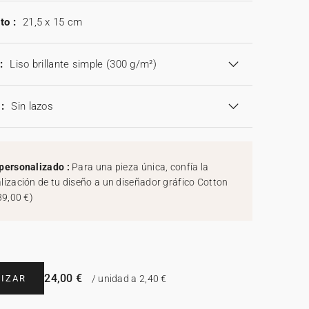
to :
21,5 x 15 cm
:
Liso brillante simple (300 g/m²)
:
Sin lazos
personalizado :
Para una pieza única, confía la
lización de tu diseño a un diseñador gráfico Cotton
39,00 €
)
24,00 €
IZAR
/ unidad a 2,40 €