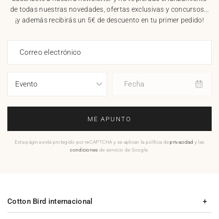
de todas nuestras novedades, ofertas exclusivas y concursos...
¡y además recibirás un 5€ de descuento en tu primer pedido!
Correo electrónico
Fecha
ME APUNTO
Esta página está protegido por reCAPTCHA y se aplican la política de
privacidad
y las
condiciones
de servicio de Google.
Cotton Bird internacional