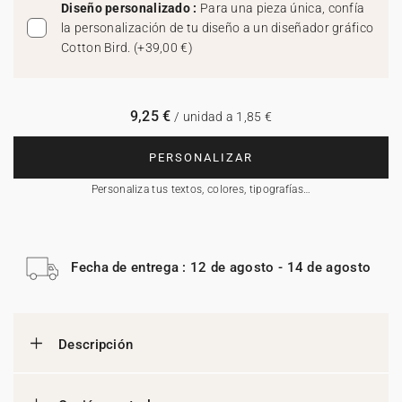
Diseño personalizado :
Para una pieza única, confía
la personalización de tu diseño a un diseñador gráfico
Cotton Bird.
(
+39,00 €
)
9,25 €
/ unidad a 1,85 €
PERSONALIZAR
Personaliza tus textos, colores, tipografías…
Fecha de entrega : 12 de agosto - 14 de agosto
Descripción