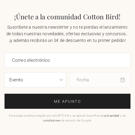
¡Únete a la comunidad Cotton Bird!
Suscríbete a nuestra newsletter y no te pierdas el lanzamiento
de todas nuestras novedades, ofertas exclusivas y concursos...
¡y además recibirás un 5€ de descuento en tu primer pedido!
Correo electrónico
Fecha
ME APUNTO
Esta página está protegido por reCAPTCHA y se aplican la política de
privacidad
y las
condiciones
de servicio de Google.