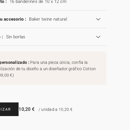
to :
16 banderines de 10 x 12 cm
tu accesorio :
Baker twine natural
 :
Sin borlas
personalizado :
Para una pieza única, confía la
lización de tu diseño a un diseñador gráfico Cotton
39,00 €
)
10,20 €
IZAR
/ unidad a 10,20 €