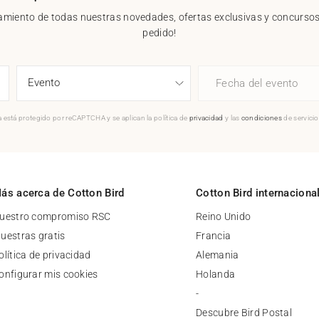
nzamiento de todas nuestras novedades, ofertas exclusivas y concursos.
pedido!
Fecha del evento
 está protegido por reCAPTCHA y se aplican la política de
privacidad
y las
condiciones
de servici
ás acerca de Cotton Bird
Cotton Bird internaciona
uestro compromiso RSC
Reino Unido
uestras gratis
Francia
olítica de privacidad
Alemania
onfigurar mis cookies
Holanda
-
Descubre Bird Postal