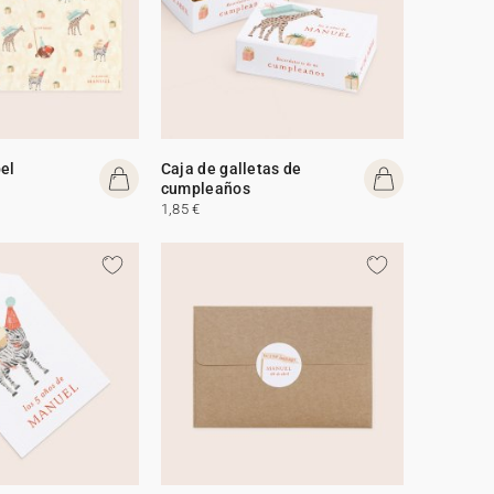
el
Caja de galletas de
cumpleaños
1,85 €