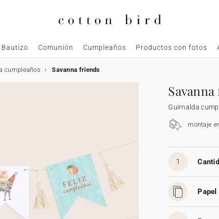
Bautizo
Comunión
Cumpleaños
Productos con fotos
da cumpleaños
Savanna friends
Savanna 
Guirnalda cump
montaje e
1
Cantid
Papel 