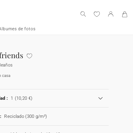
Albumes de fotos
friends
leaños
n casa
ad :
1
(10,20 €)
:
Reciclado (300 g/m²)