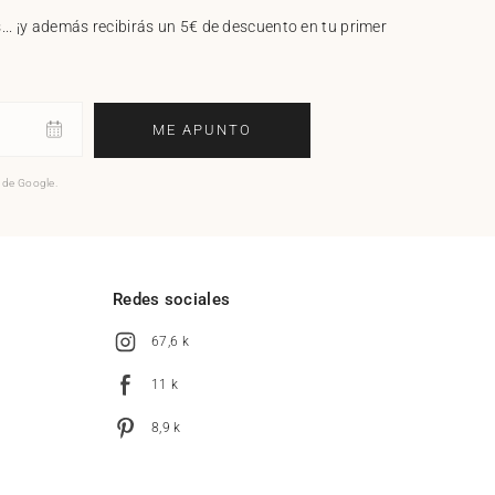
.. ¡y además recibirás un 5€ de descuento en tu primer
ME APUNTO
o de Google.
l
Redes sociales
67,6 k
11 k
8,9 k