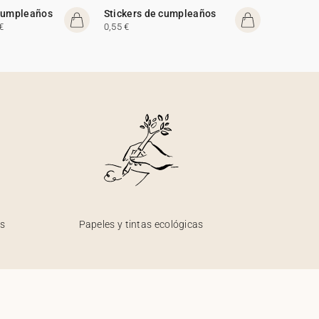
 cumpleaños
Stickers de cumpleaños
€
0,55 €
os
Papeles y tintas ecológicas