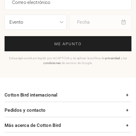
Correo electrónico
Fecha
ME APUNTO
Esta página está protegido por reCAPTCHA y se aplican la política de
privacidad
y las
condiciones
de servicio de Google.
Cotton Bird internacional
Pedidos y contacto
Más acerca de Cotton Bird