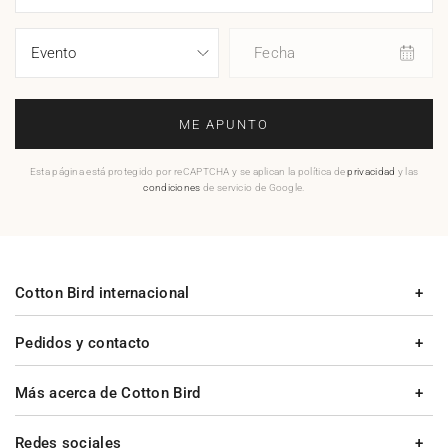
Fecha
ME APUNTO
Esta página está protegido por reCAPTCHA y se aplican la política de
privacidad
y las
condiciones
de servicio de Google.
Cotton Bird internacional
Pedidos y contacto
Más acerca de Cotton Bird
Redes sociales