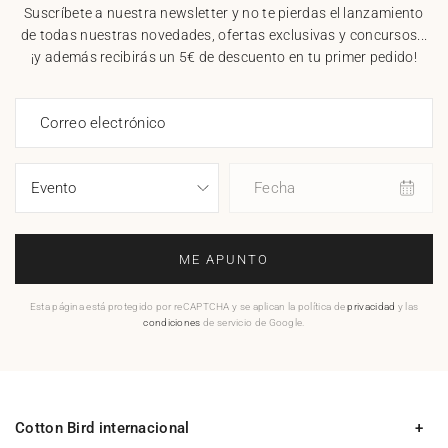
Suscríbete a nuestra newsletter y no te pierdas el lanzamiento
de todas nuestras novedades, ofertas exclusivas y concursos...
¡y además recibirás un 5€ de descuento en tu primer pedido!
Correo electrónico
Fecha
ME APUNTO
Esta página está protegido por reCAPTCHA y se aplican la política de
privacidad
y las
condiciones
de servicio de Google.
Cotton Bird internacional