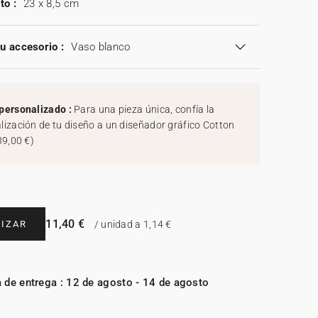
to :
23 x 8,5 cm
tu accesorio :
Vaso blanco
personalizado :
Para una pieza única, confía la
lización de tu diseño a un diseñador gráfico Cotton
39,00 €
)
11,40 €
IZAR
/ unidad a 1,14 €
 de entrega : 12 de agosto - 14 de agosto