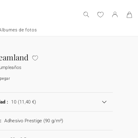
Albumes de fotos
reamland
cumpleaños
 pegar
ad :
10
(11,40 €)
:
Adhesivo Prestige (90 g/m²)