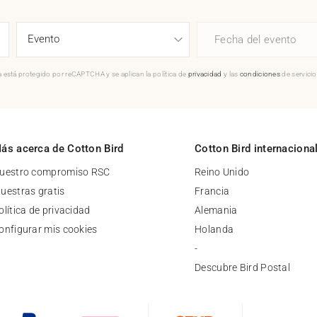
Fecha del evento
 está protegido por reCAPTCHA y se aplican la política de
privacidad
y las
condiciones
de servici
ás acerca de Cotton Bird
Cotton Bird internaciona
uestro compromiso RSC
Reino Unido
uestras gratis
Francia
olítica de privacidad
Alemania
onfigurar mis cookies
Holanda
-
Descubre Bird Postal