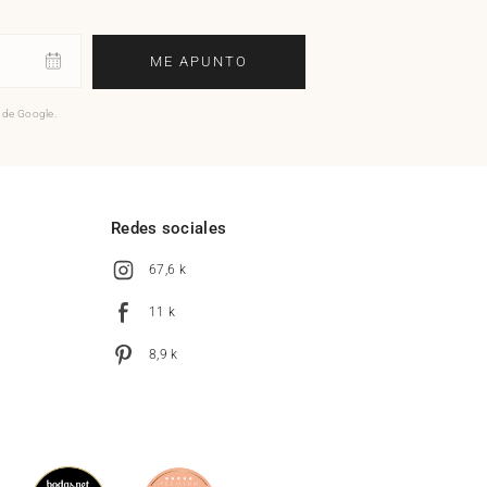
ME APUNTO
o de Google.
l
Redes sociales
67,6 k
11 k
8,9 k