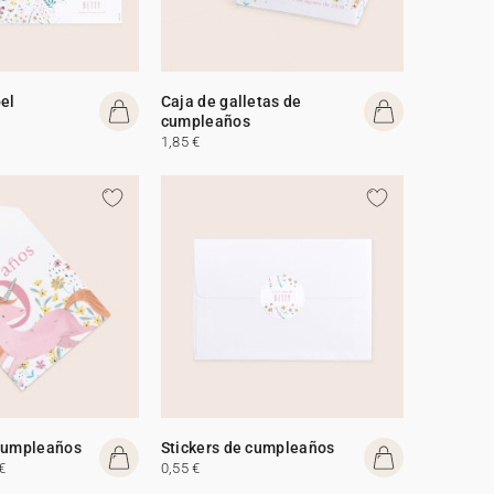
el
Caja de galletas de
cumpleaños
1,85 €
 cumpleaños
Stickers de cumpleaños
€
0,55 €