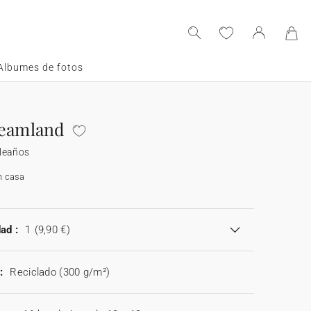
Albumes de fotos
reamland
leaños
n casa
ad :
1
(9,90 €)
:
Reciclado (300 g/m²)