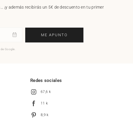
.. ¡y además recibirás un 5€ de descuento en tu primer
ME APUNTO
o de Google.
l
Redes sociales
67,6 k
11 k
8,9 k