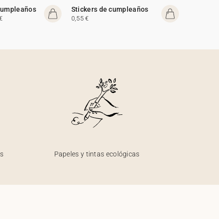
 cumpleaños
Stickers de cumpleaños
€
0,55 €
os
Papeles y tintas ecológicas