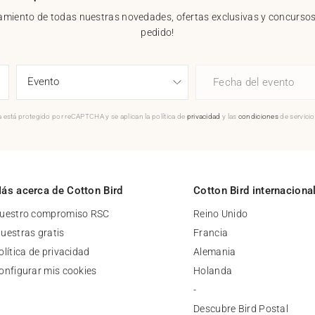
nzamiento de todas nuestras novedades, ofertas exclusivas y concursos.
pedido!
Fecha del evento
 está protegido por reCAPTCHA y se aplican la política de
privacidad
y las
condiciones
de servici
ás acerca de Cotton Bird
Cotton Bird internaciona
uestro compromiso RSC
Reino Unido
uestras gratis
Francia
olítica de privacidad
Alemania
onfigurar mis cookies
Holanda
-
Descubre Bird Postal