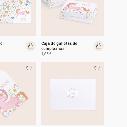
el
Caja de galletas de
cumpleaños
1,85 €