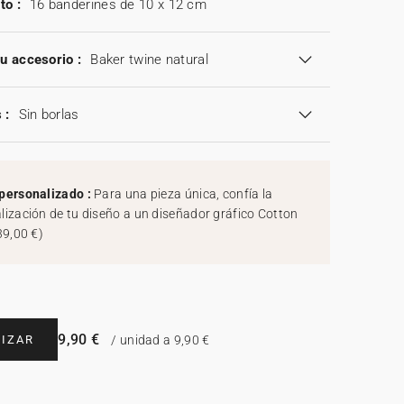
to :
16 banderines de 10 x 12 cm
tu accesorio :
Baker twine natural
 :
Sin borlas
personalizado :
Para una pieza única, confía la
lización de tu diseño a un diseñador gráfico Cotton
39,00 €
)
9,90 €
IZAR
/ unidad a 9,90 €