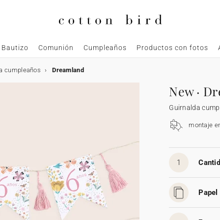
Bautizo
Comunión
Cumpleaños
Productos con fotos
da cumpleaños
Dreamland
New · D
Guirnalda cump
montaje e
1
Cantid
Papel 