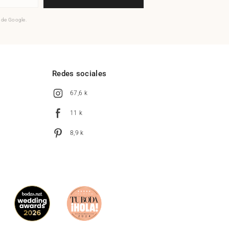
o de Google.
l
Redes sociales
67,6 k
11 k
8,9 k