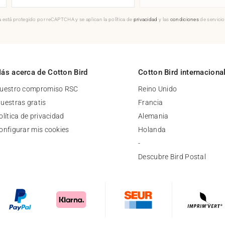
 está protegido por reCAPTCHA y se aplican la política de
privacidad
y las
condiciones
de servici
ás acerca de Cotton Bird
Cotton Bird internaciona
uestro compromiso RSC
Reino Unido
uestras gratis
Francia
olítica de privacidad
Alemania
onfigurar mis cookies
Holanda
-
Descubre Bird Postal