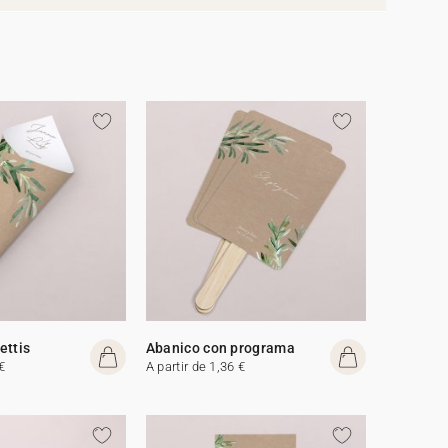
ettis
Abanico con programa
€
A partir de 1,36 €