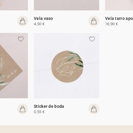
Vela vaso
Vela tarro apo
4,50 €
16,90 €
Sticker de boda
0,55 €