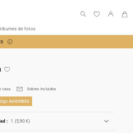
Albumes de fotos
ES
a
n casa
Sobres incluidos
ódigo
AUGVIBES
ad :
1
(5,90 €)