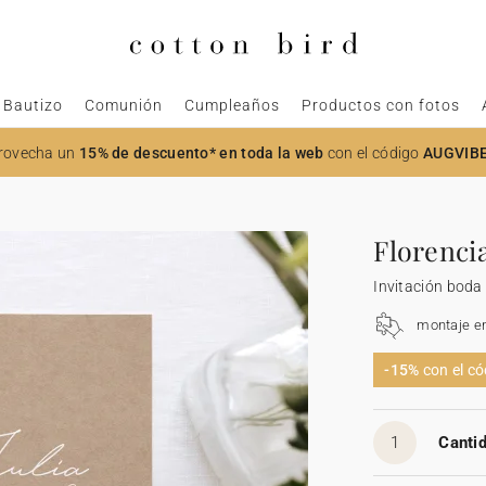
Bautizo
Comunión
Cumpleaños
Productos con fotos
rovecha un
15% de descuento* en toda la web
con el código
AUGVIB
Florenci
Invitación boda
montaje e
-15%
con el c
1
Cantid