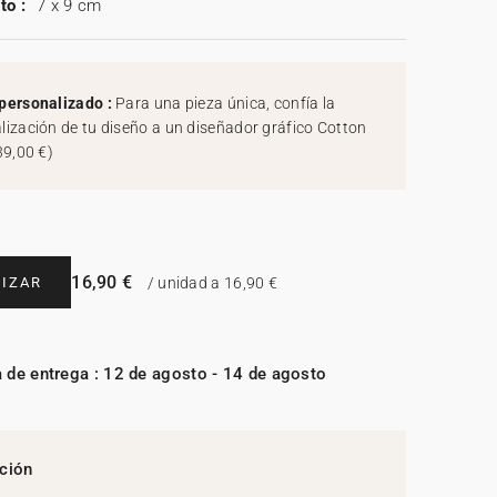
to :
7 x 9 cm
personalizado :
Para una pieza única, confía la
lización de tu diseño a un diseñador gráfico Cotton
39,00 €
)
16,90 €
IZAR
/ unidad a 16,90 €
 de entrega : 12 de agosto - 14 de agosto
ción