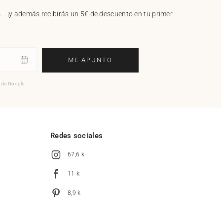
.. ¡y además recibirás un 5€ de descuento en tu primer
ME APUNTO
o de Google.
l
Redes sociales
67,6 k
11 k
8,9 k