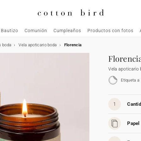
Bautizo
Comunión
Cumpleaños
Productos con fotos
s boda
Vela apoticario boda
Florencia
Florenci
Vela apoticario
Etiqueta a
1
Cantid
Papel 