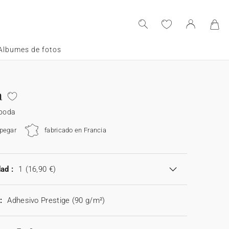
Albumes de fotos
a
 boda
 pegar
fabricado en Francia
ad :
1
(16,90 €)
:
Adhesivo Prestige (90 g/m²)