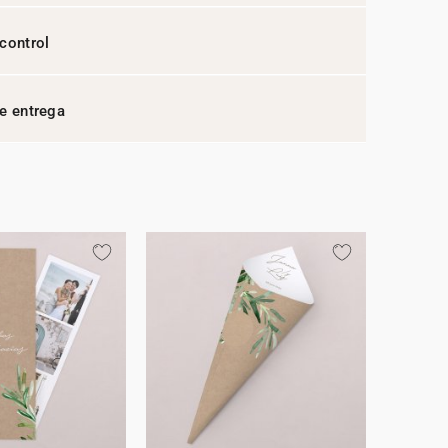
control
e entrega