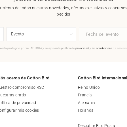
nzamiento de todas nuestras novedades, ofertas exclusivas y concursos.
pedido!
Fecha del evento
 está protegido por reCAPTCHA y se aplican la política de
privacidad
y las
condiciones
de servici
ás acerca de Cotton Bird
Cotton Bird internaciona
uestro compromiso RSC
Reino Unido
uestras gratis
Francia
olítica de privacidad
Alemania
onfigurar mis cookies
Holanda
-
Descubre Bird Postal