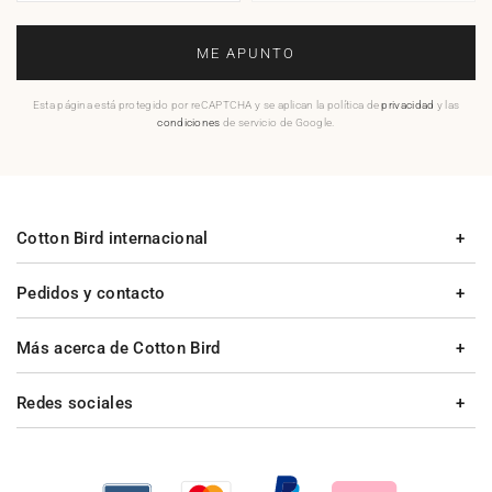
ME APUNTO
Esta página está protegido por reCAPTCHA y se aplican la política de
privacidad
y las
condiciones
de servicio de Google.
Cotton Bird internacional
Pedidos y contacto
Más acerca de Cotton Bird
Redes sociales