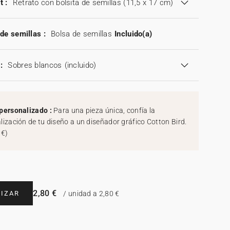
t :
Retrato con bolsita de semillas (11,5 x 17 cm)
de semillas :
Bolsa de semillas
Incluido(a)
:
Sobres blancos
(incluido)
personalizado :
Para una pieza única, confía la
lización de tu diseño a un diseñador gráfico Cotton Bird.
 €
)
2,80 €
IZAR
/ unidad a 2,80 €