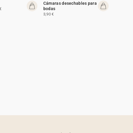
Cámaras desechables para
bodas
€
3,90 €