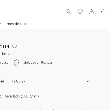
Albumes de fotos
ina
s boda
n casa
fabricado en Francia
ad :
1
(2,80 €)
:
Reciclado (300 g/m²)