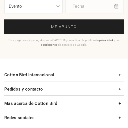
Fecha
ME APUNTO
Esta página está protegido por reCAPTCHA y se aplican la política de
privacidad
y las
condiciones
de servicio de Google.
Cotton Bird internacional
Pedidos y contacto
Más acerca de Cotton Bird
Redes sociales