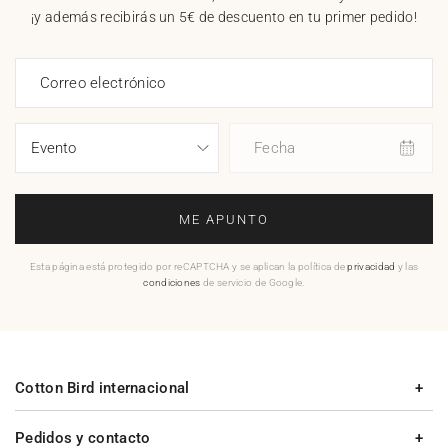
¡y además recibirás un 5€ de descuento en tu primer pedido!
Correo electrónico
Fecha
ME APUNTO
Esta página está protegido por reCAPTCHA y se aplican la política de
privacidad
y las
condiciones
de servicio de Google.
Cotton Bird internacional
Pedidos y contacto