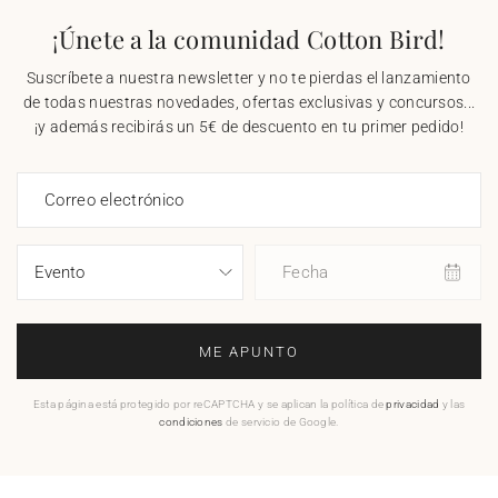
¡Únete a la comunidad Cotton Bird!
Suscríbete a nuestra newsletter y no te pierdas el lanzamiento
de todas nuestras novedades, ofertas exclusivas y concursos...
¡y además recibirás un 5€ de descuento en tu primer pedido!
Correo electrónico
Fecha
ME APUNTO
Esta página está protegido por reCAPTCHA y se aplican la política de
privacidad
y las
condiciones
de servicio de Google.