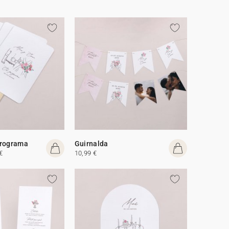
programa
Guirnalda
€
10,99 €