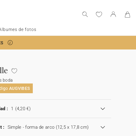
Albumes de fotos
ES
lle
s boda
ódigo
AUGVIBES
ad :
1
(4,20 €)
t :
Simple - forma de arco (12,5 x 17,8 cm)