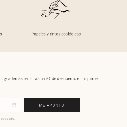
os
Papeles y tintas ecológicas
.. ¡y además recibirás un 5€ de descuento en tu primer
ME APUNTO
o de Google.