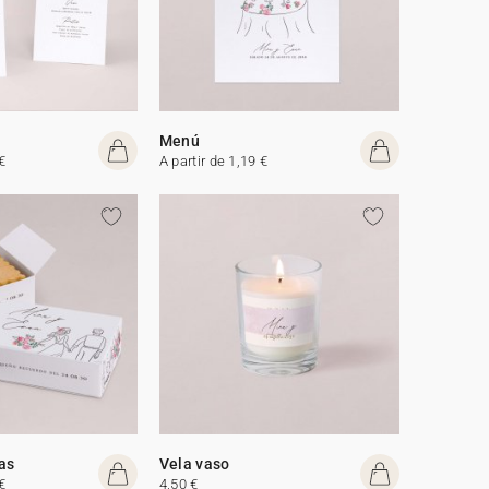
Menú
€
A partir de 1,19 €
tas
Vela vaso
€
4,50 €