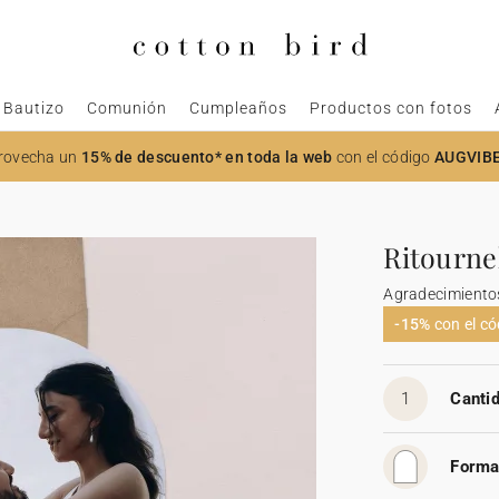
Bautizo
Comunión
Cumpleaños
Productos con fotos
rovecha un
15% de descuento* en toda la web
con el código
AUGVIB
Ritourne
Agradecimiento
-15%
con el c
1
Cantid
Forma