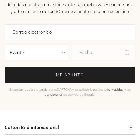
de todas nuestras novedades, ofertas exclusivas y concursos...
¡y además recibirás un 5€ de descuento en tu primer pedido!
Correo electrónico
Fecha
ME APUNTO
Esta página está protegido por reCAPTCHA y se aplican la política de
privacidad
y las
condiciones
de servicio de Google.
Cotton Bird internacional