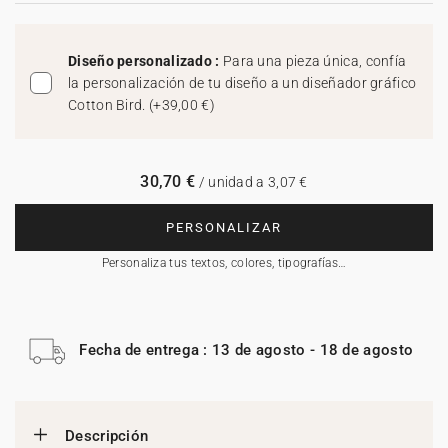
Diseño personalizado :
Para una pieza única, confía
la personalización de tu diseño a un diseñador gráfico
Cotton Bird.
(
+39,00 €
)
30,70 €
/ unidad a 3,07 €
PERSONALIZAR
Personaliza tus textos, colores, tipografías…
Fecha de entrega : 13 de agosto - 18 de agosto
Descripción