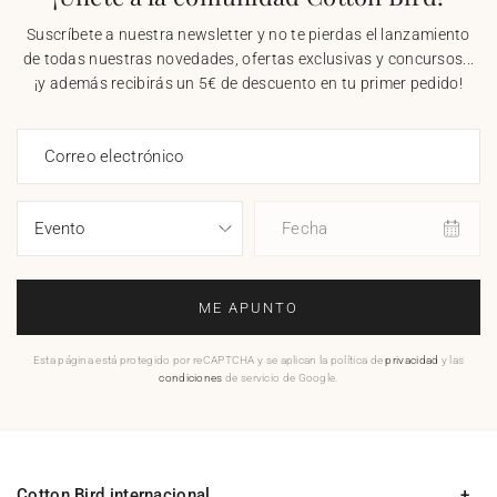
Suscríbete a nuestra newsletter y no te pierdas el lanzamiento
de todas nuestras novedades, ofertas exclusivas y concursos...
¡y además recibirás un 5€ de descuento en tu primer pedido!
Correo electrónico
Fecha
ME APUNTO
Esta página está protegido por reCAPTCHA y se aplican la política de
privacidad
y las
condiciones
de servicio de Google.
Cotton Bird internacional