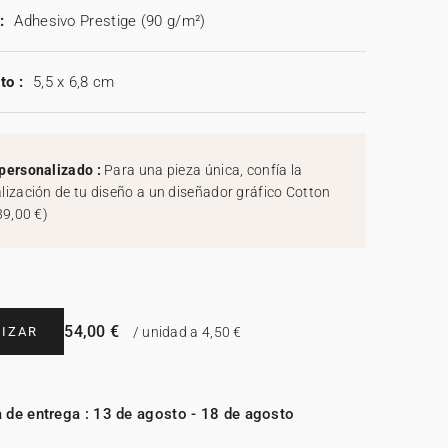
:
Adhesivo Prestige (90 g/m²)
to :
5,5 x 6,8 cm
personalizado :
Para una pieza única, confía la
lización de tu diseño a un diseñador gráfico Cotton
39,00 €
)
54,00 €
IZAR
/ unidad a 4,50 €
 de entrega : 13 de agosto - 18 de agosto