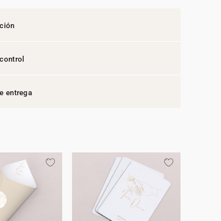
ción
control
e entrega