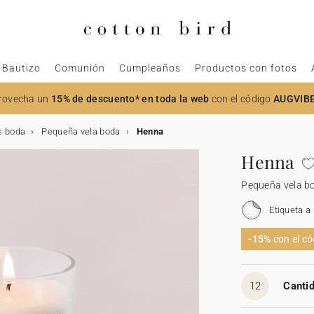
Bautizo
Comunión
Cumpleaños
Productos con fotos
rovecha un
15% de descuento* en toda la web
con el código
AUGVIB
s boda
Pequeña vela boda
Henna
Henna
Pequeña vela b
Etiqueta a
-15%
con el c
12
Cantid