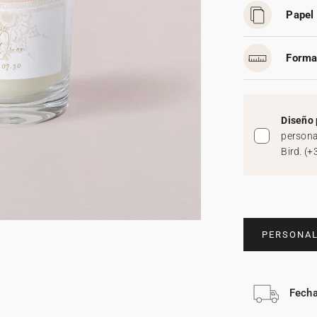
Papel 
Forma
Diseño 
persona
Bird.
(
+
PERSONAL
Fecha