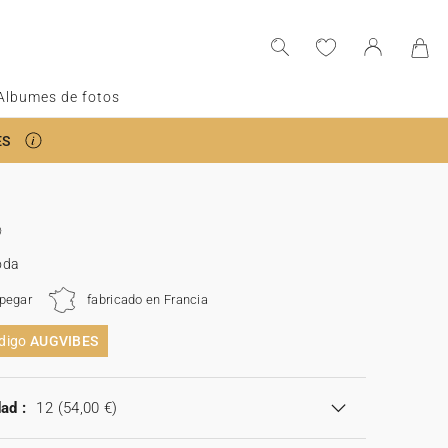
Albumes de fotos
ES
oda
 pegar
fabricado en Francia
ódigo
AUGVIBES
ad :
12
(54,00 €)