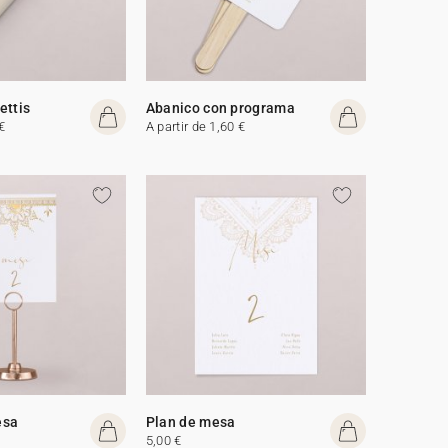
ettis
Abanico con programa
€
A partir de 1,60 €
esa
Plan de mesa
5,00 €