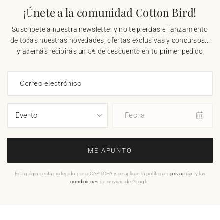
¡Únete a la comunidad Cotton Bird!
Suscríbete a nuestra newsletter y no te pierdas el lanzamiento
de todas nuestras novedades, ofertas exclusivas y concursos...
¡y además recibirás un 5€ de descuento en tu primer pedido!
Correo electrónico
Fecha
ME APUNTO
Esta página está protegido por reCAPTCHA y se aplican la política de
privacidad
y las
condiciones
de servicio de Google.