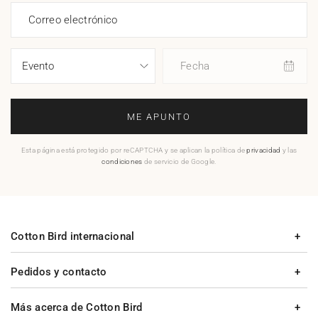
Correo electrónico
Fecha
ME APUNTO
Esta página está protegido por reCAPTCHA y se aplican la política de
privacidad
y las
condiciones
de servicio de Google.
Cotton Bird internacional
Pedidos y contacto
Más acerca de Cotton Bird