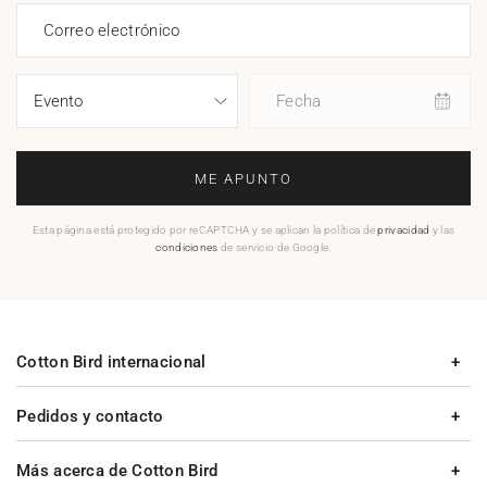
Correo electrónico
Fecha
ME APUNTO
Esta página está protegido por reCAPTCHA y se aplican la política de
privacidad
y las
condiciones
de servicio de Google.
Cotton Bird internacional
Pedidos y contacto
Más acerca de Cotton Bird