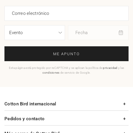
Correo electrónico
Fecha
ME APUNTO
Esta página está protegido por reCAPTCHA y se aplican la política de
privacidad
y las
condiciones
de servicio de Google.
Cotton Bird internacional
Pedidos y contacto