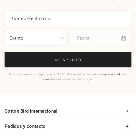
Correo electrónico
Fecha
ME APUNTO
Esta página está protegido por reCAPTCHA y se aplican la política de
privacidad
y las
condiciones
de servicio de Google.
Cotton Bird internacional
Pedidos y contacto