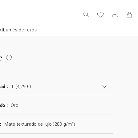
Albumes de fotos
e
ad :
1
(4,29 €)
do :
Oro
:
Mate texturado de lujo (280 g/m²)