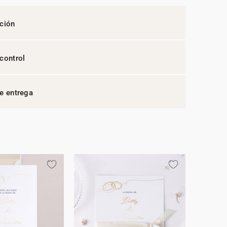
ción
control
e entrega