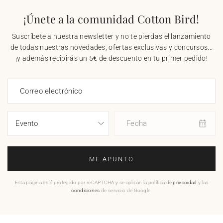
¡Únete a la comunidad Cotton Bird!
Suscríbete a nuestra newsletter y no te pierdas el lanzamiento
de todas nuestras novedades, ofertas exclusivas y concursos...
¡y además recibirás un 5€ de descuento en tu primer pedido!
Correo electrónico
Fecha
ME APUNTO
Esta página está protegido por reCAPTCHA y se aplican la política de
privacidad
y las
condiciones
de servicio de Google.