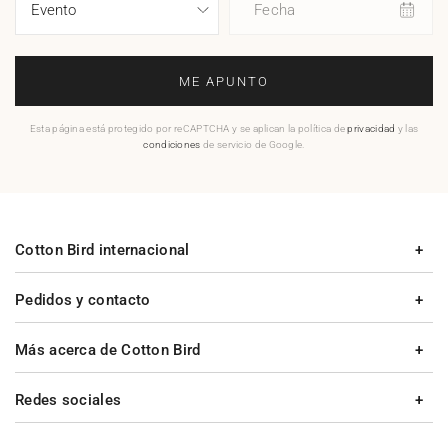
Fecha
ME APUNTO
Esta página está protegido por reCAPTCHA y se aplican la política de
privacidad
y las
condiciones
de servicio de Google.
Cotton Bird internacional
Pedidos y contacto
Más acerca de Cotton Bird
Redes sociales