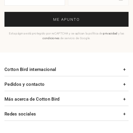
ME APUNTO
Esta página está protegido por reCAPTCHA y se aplican la política de
privacidad
y las
condiciones
de servicio de Google.
Cotton Bird internacional
Pedidos y contacto
Más acerca de Cotton Bird
Redes sociales