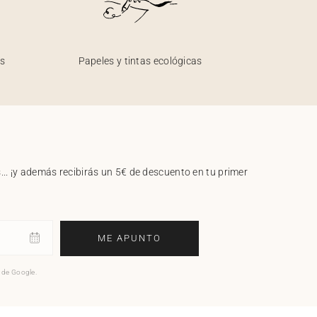
os
Papeles y tintas ecológicas
.. ¡y además recibirás un 5€ de descuento en tu primer
ME APUNTO
o de Google.