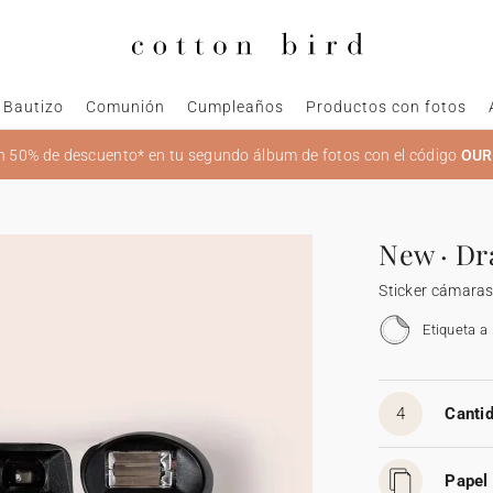
Bautizo
Comunión
Cumpleaños
Productos con fotos
 50% de descuento* en tu segundo álbum de fotos con el código
OU
New · Dr
Sticker cámara
Etiqueta a
4
Cantid
Papel 