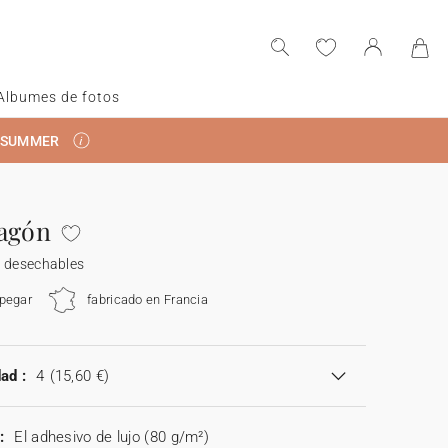
Albumes de fotos
RSUMMER
agón
s desechables
 pegar
fabricado en Francia
ad :
4
(15,60 €)
:
El adhesivo de lujo (80 g/m²)