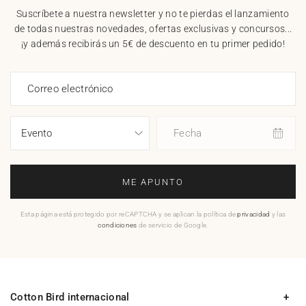
Suscríbete a nuestra newsletter y no te pierdas el lanzamiento
de todas nuestras novedades, ofertas exclusivas y concursos...
¡y además recibirás un 5€ de descuento en tu primer pedido!
Correo electrónico
Fecha
ME APUNTO
Esta página está protegido por reCAPTCHA y se aplican la política de
privacidad
y las
condiciones
de servicio de Google.
Cotton Bird internacional