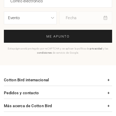
Correo electrónico
Fecha
ME APUNTO
Esta página está protegido por reCAPTCHA y se aplican la política de
privacidad
y las
condiciones
de servicio de Google.
Cotton Bird internacional
Pedidos y contacto
Más acerca de Cotton Bird